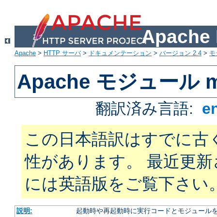
Apach
Apache
>
HTTP サーバ
>
ドキュメンテーション
>
バージョン 2.4
>
モ
Apache モジュール m
翻訳済み言語:
e
この日本語訳はすでに古
性があります。 最近更
には英語版をご覧下さい
説明:
起動時や再起動時に実行コードとモジュール