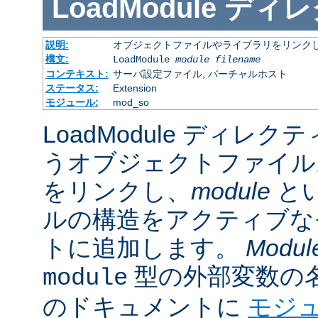
LoadModule
ディレ
説明:
オブジェクトファイルやライブラリをリンクし
構文:
LoadModule
module filename
コンテキスト:
サーバ設定ファイル, バーチャルホスト
ステータス:
Extension
モジュール:
mod_so
LoadModule ディレク
うオブジェクトファイル
をリンクし、
module
と
ルの構造をアクティブな
トに追加します。
Modul
型の外部変数の
module
のドキュメントに
モジ