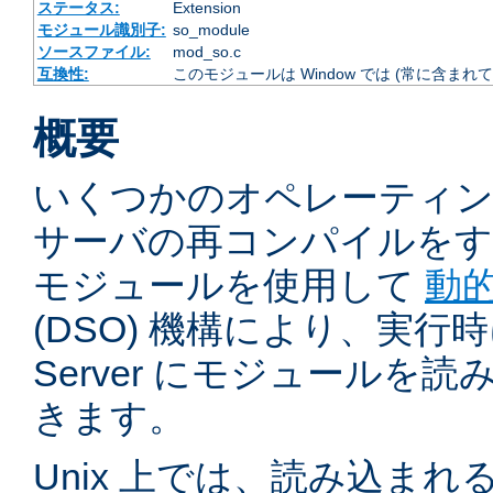
ステータス:
Extension
モジュール識別子:
so_module
ソースファイル:
mod_so.c
互換性:
このモジュールは Window では (常に含まれて
概要
いくつかのオペレーティ
サーバの再コンパイルをす
モジュールを使用して
動
(DSO) 機構により、実行時に 
Server にモジュールを
きます。
Unix 上では、読み込ま