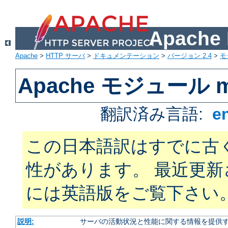
Apach
Apache
>
HTTP サーバ
>
ドキュメンテーション
>
バージョン 2.4
>
モ
Apache モジュール mo
翻訳済み言語:
e
この日本語訳はすでに古
性があります。 最近更
には英語版をご覧下さい
説明:
サーバの活動状況と性能に関する情報を提供