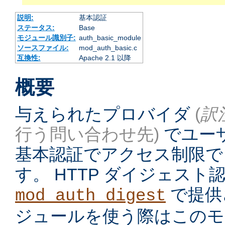
説明:
基本認証
ステータス:
Base
モジュール識別子:
auth_basic_module
ソースファイル:
mod_auth_basic.c
互換性:
Apache 2.1 以降
概要
与えられたプロバイダ
(
訳
行う問い合わせ先)
でユーザ
基本認証でアクセス制限で
す。 HTTP ダイジェス
で提供
mod_auth_digest
ジュールを使う際はこのモ