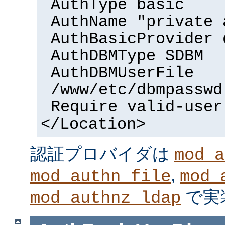
AuthType basic
AuthName "private 
AuthBasicProvider 
AuthDBMType SDBM
AuthDBMUserFile
/www/etc/dbmpasswd
Require valid-user
</Location>
認証プロバイダは
mod_a
,
mod_authn_file
mod_
で実
mod_authnz_ldap