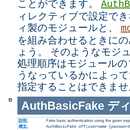
ことができます。
AuthB
ィレクティブで設定でき
ィ製のモジュールと、
m
を組み合わせるときにの
ょう。 そのようなモジ
処理順序はモジュールの
うなっているかによって
指定することはできませ
AuthBasicFake
デ
説明:
Fake basic authentication using the given e
構文:
AuthBasicFake off|
username
[
password