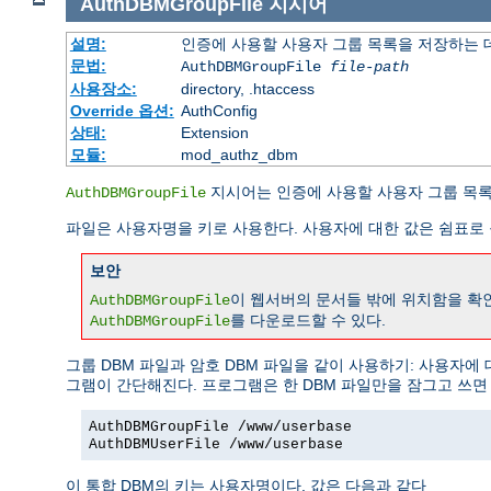
AuthDBMGroupFile
지시어
설명:
인증에 사용할 사용자 그룹 목록을 저장하는
문법:
AuthDBMGroupFile
file-path
사용장소:
directory, .htaccess
Override 옵션:
AuthConfig
상태:
Extension
모듈:
mod_authz_dbm
지시어는 인증에 사용할 사용자 그룹 목록
AuthDBMGroupFile
파일은 사용자명을 키로 사용한다. 사용자에 대한 값은 쉼표로 
보안
이 웹서버의 문서들 밖에 위치함을 확
AuthDBMGroupFile
를 다운로드할 수 있다.
AuthDBMGroupFile
그룹 DBM 파일과 암호 DBM 파일을 같이 사용하기: 사용자에
그램이 간단해진다. 프로그램은 한 DBM 파일만을 잠그고 쓰면
AuthDBMGroupFile /www/userbase
AuthDBMUserFile /www/userbase
이 통합 DBM의 키는 사용자명이다. 값은 다음과 같다