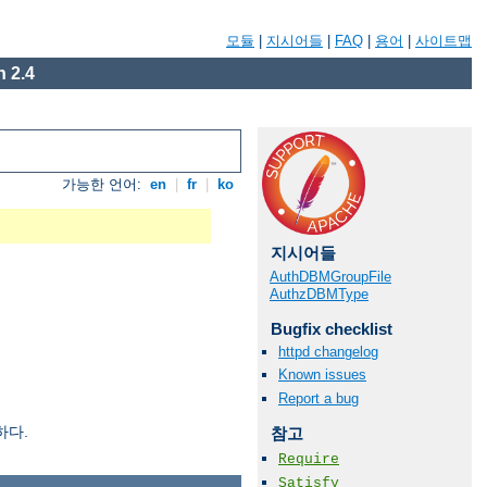
모듈
|
지시어들
|
FAQ
|
용어
|
사이트맵
 2.4
가능한 언어:
en
|
fr
|
ko
지시어들
AuthDBMGroupFile
AuthzDBMType
Bugfix checklist
httpd changelog
Known issues
Report a bug
하다.
참고
Require
Satisfy