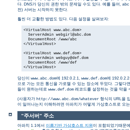
다. DNS가 당신의 권한 밖의 문제일 수도 있다. 예를 들어,
abc
전) 서버는 시작하지 못한다.
훨씬 더 교활한 방법도 있다. 다음 설정을 살펴보자:
<VirtualHost www.abc.dom>
ServerAdmin webgirl@abc.dom
DocumentRoot /www/abc
</VirtualHost>
<VirtualHost www.def.dom>
ServerAdmin webguy@def.dom
DocumentRoot /www/def
</VirtualHost>
당신이
에 192.0.2.1,
에 192.0.
www.abc.dom
www.def.dom
으로 가는 모든 통신을 가로챌 수 있는 장소에 두었다. 그렇다
들이 원하는데로
레코드를 설정하는 것을 막을 수
www.def.dom
(사용자가
형식의 URL을 입
http://www.abc.dom/whatever
이 일어나는지 이해하려면 아파치가 어떻게 가상호스트로 오는
"주서버" 주소
아파치 1.1에서
이름기반 가상호스트 지원
이 포함되었기때문에 