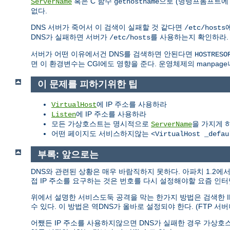
혹은 C 함수
으로 (명령프롬프트에 "
ServerName
gethostname
없다.
DNS 서버가 죽어서 이 검색이 실패할 것 같다면
/etc/hosts
DNS가 실패하면 서버가
를 사용하는지 확인하라
/etc/hosts
서버가 어떤 이유에서건 DNS를 검색하면 안된다면
HOSTRESO
면 이 환경변수는 CGI에도 영향을 준다. 운영체제의 manpage
이 문제를 피하기위한 팁
에 IP 주소를 사용하라
VirtualHost
에 IP 주소를 사용하라
Listen
모든 가상호스트는 명시적으로
을 가지게 
ServerName
어떤 페이지도 서비스하지않는
<VirtualHost _defau
부록: 앞으로는
DNS와 관련된 상황은 매우 바람직하지 못하다. 아파치 1.2
접 IP 주소를 요구하는 것은 번호를 다시 설정해야할 요즘 인
위에서 설명한 서비스도둑 공격을 막는 한가지 방법은 검색한 I
수 있다. 이 방법은 역DNS가 올바로 설정되야 한다. (FTP 서버
어쨌든 IP 주소를 사용하지않으면 DNS가 실패한 경우 가상호