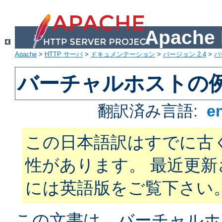
Apach
Apache
>
HTTP サーバ
>
ドキュメンテーション
>
バージョン 2.4
>
バ
バーチャルホストの
翻訳済み言語:
e
この日本語訳はすでに古
性があります。 最近更
には英語版をご覧下さい
この文書は、バーチャルホ