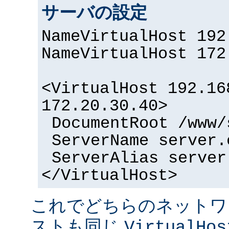
サーバの設定
NameVirtualHost 192
NameVirtualHost 172
<VirtualHost 192.16
172.20.30.40>
DocumentRoot /www/
ServerName server.
ServerAlias server
</VirtualHost>
これでどちらのネットワ
ストも同じ
VirtualHos