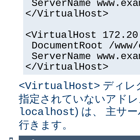
ServerName www.exa
</VirtualHost>
<VirtualHost 172.20
DocumentRoot /www/
ServerName www.exa
</VirtualHost>
ディレ
<VirtualHost>
指定されていないアドレス
) は、 主
localhost
行きます。