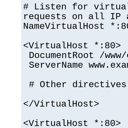
# Listen for virtua
requests on all IP 
NameVirtualHost *:8
<VirtualHost *:80>
DocumentRoot /www/
ServerName www.exa
# Other directives
</VirtualHost>
<VirtualHost *:80>