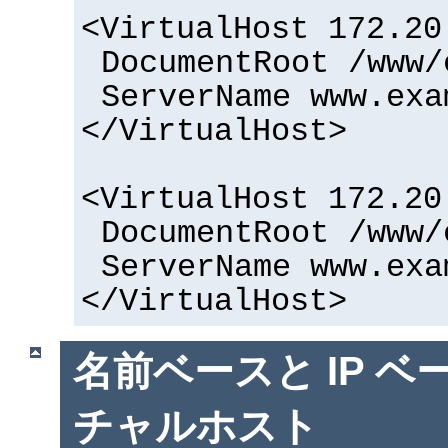
<VirtualHost 172.20
DocumentRoot /www/
ServerName www.exa
</VirtualHost>
<VirtualHost 172.20
DocumentRoot /www/
ServerName www.exa
</VirtualHost>
名前ベースと IP ベ
チャルホスト