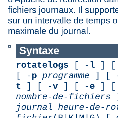
fichiers journaux. Il suppor
sur un intervalle de temps o
maximale du journal.
Syntaxe
rotatelogs
[ -
l
] [
[ -
p
programme
] [ 
t
] [ -
v
] [ -
e
] [
nombre-de-fichiers
journal
heure-de-ro
fichier
(B|K|M|G) [