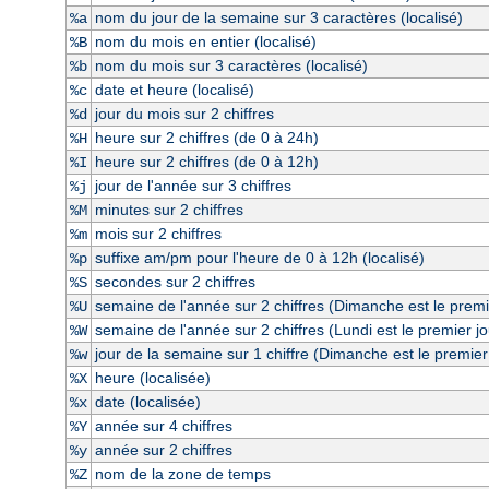
nom du jour de la semaine sur 3 caractères (localisé)
%a
nom du mois en entier (localisé)
%B
nom du mois sur 3 caractères (localisé)
%b
date et heure (localisé)
%c
jour du mois sur 2 chiffres
%d
heure sur 2 chiffres (de 0 à 24h)
%H
heure sur 2 chiffres (de 0 à 12h)
%I
jour de l'année sur 3 chiffres
%j
minutes sur 2 chiffres
%M
mois sur 2 chiffres
%m
suffixe am/pm pour l'heure de 0 à 12h (localisé)
%p
secondes sur 2 chiffres
%S
semaine de l'année sur 2 chiffres (Dimanche est le premi
%U
semaine de l'année sur 2 chiffres (Lundi est le premier j
%W
jour de la semaine sur 1 chiffre (Dimanche est le premier
%w
heure (localisée)
%X
date (localisée)
%x
année sur 4 chiffres
%Y
année sur 2 chiffres
%y
nom de la zone de temps
%Z