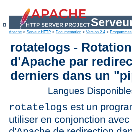
Serveu
Apache
>
Serveur HTTP
>
Documentation
>
Version 2.4
>
Programmes
rotatelogs - Rotatio
d'Apache par redirec
derniers dans un "p
Langues Disponible
est un progra
rotatelogs
utiliser en conjonction avec 
d'Apache de redirection dan