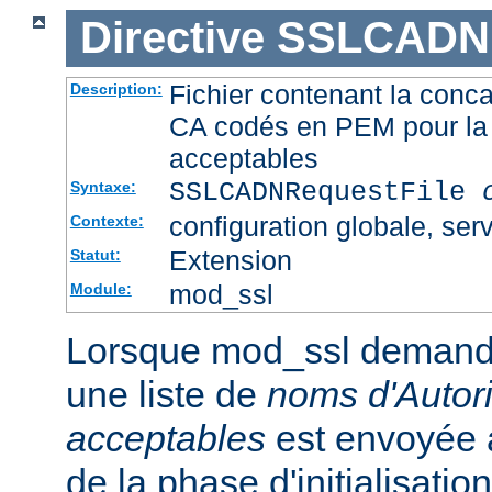
Directive
SSLCADNR
Fichier contenant la conca
Description:
CA codés en PEM pour la 
acceptables
SSLCADNRequestFile
Syntaxe:
configuration globale, serv
Contexte:
Extension
Statut:
mod_ssl
Module:
Lorsque mod_ssl demande u
une liste de
noms d'Autori
acceptables
est envoyée a
de la phase d'initialisati