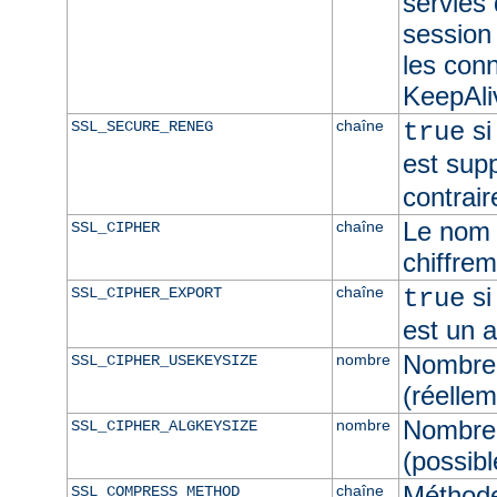
servies
session 
les con
KeepAliv
si
chaîne
SSL_SECURE_RENEG
true
est sup
contrair
Le nom 
chaîne
SSL_CIPHER
chiffre
si
chaîne
SSL_CIPHER_EXPORT
true
est un 
Nombre 
nombre
SSL_CIPHER_USEKEYSIZE
(réellem
Nombre 
nombre
SSL_CIPHER_ALGKEYSIZE
(possibl
Méthod
chaîne
SSL_COMPRESS_METHOD