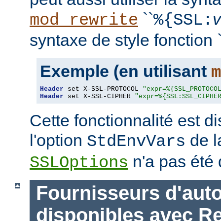
``
mod_rewrite
%{SSL:
syntaxe de style fonction `
Exemple (en utilisant
m
Header
 set X-SSL-PROTOCOL 
"expr=%{SSL_PROTOCO
Header
 set X-SSL-CIPHER 
"expr=%{SSL:SSL_CIPHE
Cette fonctionnalité est 
l'option
de l
StdEnvVars
n'a pas été 
SSLOptions
Fournisseurs d'auto
disponibles avec R