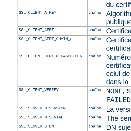
du certif
Algorith
chaîne
SSL_CLIENT_A_KEY
publique
Certific
chaîne
SSL_CLIENT_CERT
Certific
n
chaîne
SSL_CLIENT_CERT_CHAIN_
certific
Numéro 
chaîne
SSL_CLIENT_CERT_RFC4523_CEA
certific
celui de
dans l
,
chaîne
SSL_CLIENT_VERIFY
NONE
S
FAILED
La versi
chaîne
SSL_SERVER_M_VERSION
The seri
chaîne
SSL_SERVER_M_SERIAL
DN sujet
chaîne
SSL_SERVER_S_DN