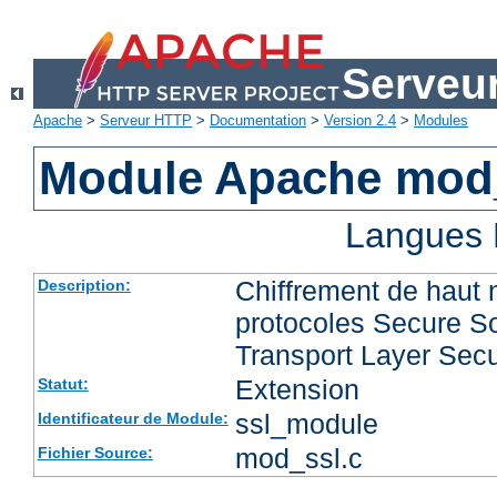
Serveu
Apache
>
Serveur HTTP
>
Documentation
>
Version 2.4
>
Modules
Module Apache mod
Langues 
Chiffrement de haut 
Description:
protocoles Secure So
Transport Layer Secu
Extension
Statut:
ssl_module
Identificateur de Module:
mod_ssl.c
Fichier Source: