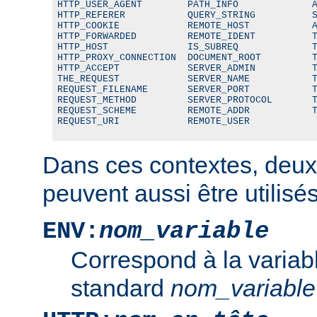
HTTP_USER_AGENT        PATH_INFO             A
HTTP_REFERER           QUERY_STRING          S
HTTP_COOKIE            REMOTE_HOST           A
HTTP_FORWARDED         REMOTE_IDENT          T
HTTP_HOST              IS_SUBREQ             T
HTTP_PROXY_CONNECTION  DOCUMENT_ROOT         T
HTTP_ACCEPT            SERVER_ADMIN          T
THE_REQUEST            SERVER_NAME           T
REQUEST_FILENAME       SERVER_PORT           T
REQUEST_METHOD         SERVER_PROTOCOL       T
REQUEST_SCHEME         REMOTE_ADDR           T
REQUEST_URI            REMOTE_USER
Dans ces contextes, deux
peuvent aussi être utilisés
ENV:
nom_variable
Correspond à la variab
standard
nom_variable