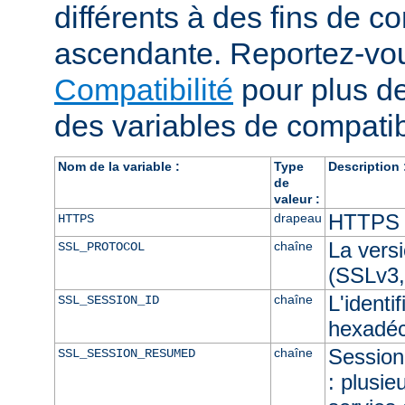
différents à des fins de co
ascendante. Reportez-vou
Compatibilité
pour plus de
des variables de compatibi
Nom de la variable :
Type
Description 
de
valeur :
HTTPS e
drapeau
HTTPS
La vers
chaîne
SSL_PROTOCOL
(SSLv3,
L'identi
chaîne
SSL_SESSION_ID
hexadéc
Session 
chaîne
SSL_SESSION_RESUMED
: plusie