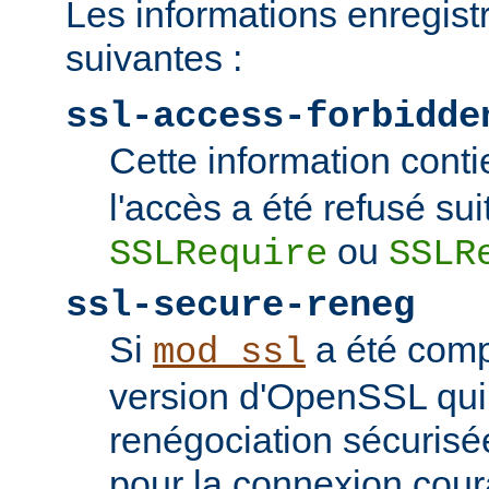
Les informations enregist
suivantes :
ssl-access-forbidde
Cette information conti
l'accès a été refusé sui
ou
SSLRequire
SSLR
ssl-secure-reneg
Si
a été comp
mod_ssl
version d'OpenSSL qui
renégociation sécurisée
pour la connexion couran