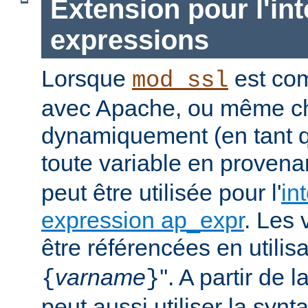
Extension pour l'int
expressions
Lorsque
est com
mod_ssl
avec Apache, ou même c
dynamiquement (en tant 
toute
variable
en provena
peut être utilisée pour l'
in
expression ap_expr
. Les 
être référencées en utilisa
varname
''. A partir de 
{
}
peut aussi utiliser la synt