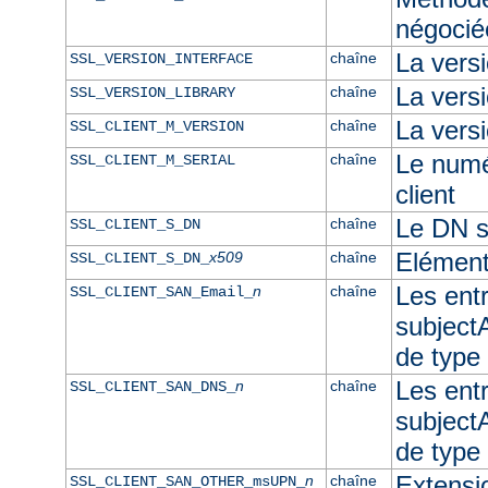
négocié
La vers
chaîne
SSL_VERSION_INTERFACE
La ver
chaîne
SSL_VERSION_LIBRARY
La versi
chaîne
SSL_CLIENT_M_VERSION
Le numér
chaîne
SSL_CLIENT_M_SERIAL
client
Le DN su
chaîne
SSL_CLIENT_S_DN
Elément
x509
chaîne
SSL_CLIENT_S_DN_
Les ent
n
chaîne
SSL_CLIENT_SAN_Email_
subjectA
de type
Les ent
n
chaîne
SSL_CLIENT_SAN_DNS_
subjectA
de typ
Extensi
n
chaîne
SSL_CLIENT_SAN_OTHER_msUPN_