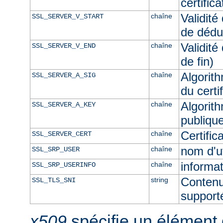
certific
Validité
chaîne
SSL_SERVER_V_START
de dédu
Validité
chaîne
SSL_SERVER_V_END
de fin)
Algorith
chaîne
SSL_SERVER_A_SIG
du certi
Algorith
chaîne
SSL_SERVER_A_KEY
publique
Certifi
chaîne
SSL_SERVER_CERT
nom d'u
chaîne
SSL_SRP_USER
informat
chaîne
SSL_SRP_USERINFO
Contenu
string
SSL_TLS_SNI
supporté
x509
spécifie un élément