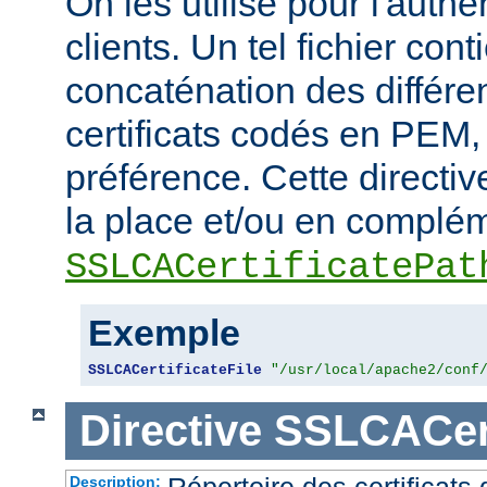
On les utilise pour l'authe
clients. Un tel fichier cont
concaténation des différen
certificats codés en PEM,
préférence. Cette directive
la place et/ou en complém
SSLCACertificatePat
Exemple
SSLCACertificateFile
"/usr/local/apache2/conf
Directive
SSLCACert
Répertoire des certificat
Description: