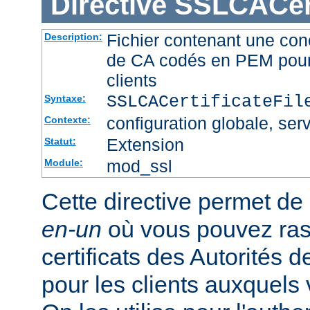
Directive
SSLCACert
Fichier contenant une conc
Description:
de CA codés en PEM pour l
clients
SSLCACertificateFi
Syntaxe:
configuration globale, serv
Contexte:
Extension
Statut:
mod_ssl
Module:
Cette directive permet de d
en-un
où vous pouvez ras
certificats des Autorités d
pour les clients auxquels 