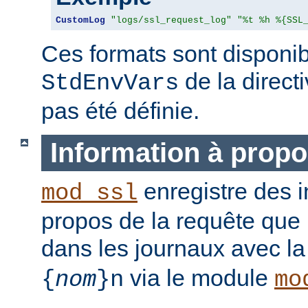
CustomLog
"logs/ssl_request_log"
"%t %h %{SSL
Ces formats sont disponib
de la direct
StdEnvVars
pas été définie.
Information à propo
enregistre des i
mod_ssl
propos de la requête que l
dans les journaux avec l
via le module
{
nom
}n
mo