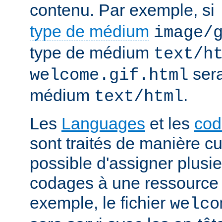
contenu. Par exemple, si
type de médium
image/
type de médium
text/h
sera
welcome.gif.html
médium
.
text/html
Les
Languages
et les
cod
sont traités de manière cum
possible d'assigner plusi
codages à une ressource p
exemple, le fichier
welco