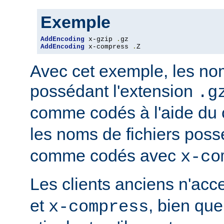
Exemple
AddEncoding
 x-gzip 
.
AddEncoding
 x-compress 
.
Z
Avec cet exemple, les nom
possédant l'extension
.g
comme codés à l'aide du
les noms de fichiers poss
comme codés avec
x-co
Les clients anciens n'ac
et
, bien que
x-compress