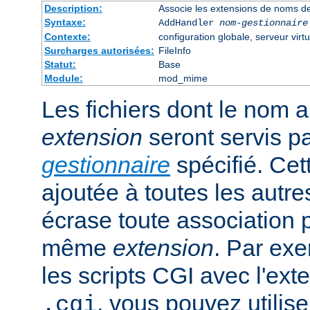
Description:
Associe les extensions de noms de
Syntaxe:
AddHandler
nom-gestionnaire
Contexte:
configuration globale, serveur virtu
Surcharges autorisées:
FileInfo
Statut:
Base
Module:
mod_mime
Les fichiers dont le nom 
extension
seront servis p
gestionnaire
spécifié. Cet
ajoutée à toutes les autre
écrase toute association 
même
extension
. Par exe
les scripts CGI avec l'exte
, vous pouvez utiliser
.cgi