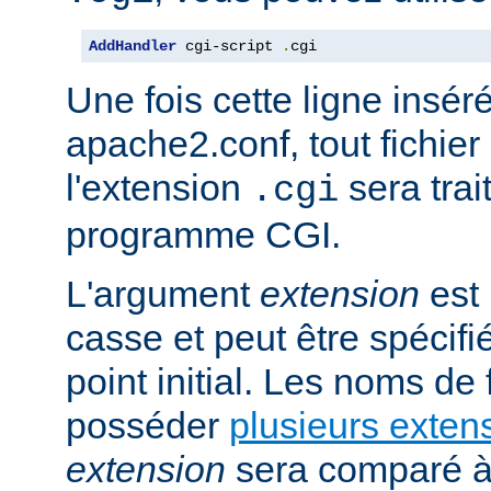
AddHandler
 cgi-script 
.
cgi
Une fois cette ligne insér
apache2.conf, tout fichie
l'extension
sera trai
.cgi
programme CGI.
L'argument
extension
est 
casse et peut être spécifi
point initial. Les noms de
posséder
plusieurs exten
extension
sera comparé à