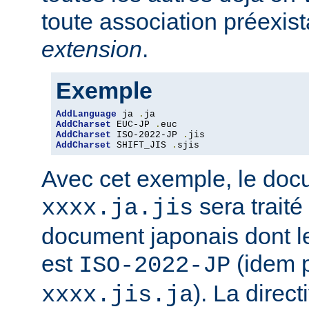
toute association préexis
extension
.
Exemple
AddLanguage
 ja 
.
AddCharset
 EUC-JP 
.
AddCharset
 ISO-2022-JP 
.
AddCharset
 SHIFT_JIS 
.
sjis
Avec cet exemple, le do
sera traité
xxxx.ja.jis
document japonais dont le
est
(idem 
ISO-2022-JP
). La direc
xxxx.jis.ja