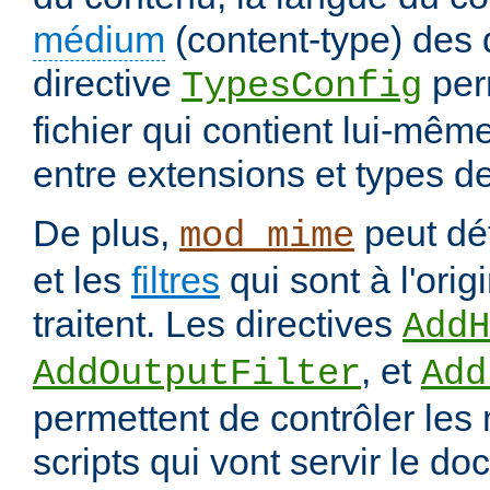
médium
(content-type) des
directive
per
TypesConfig
fichier qui contient lui-mêm
entre extensions et types d
De plus,
peut déf
mod_mime
et les
filtres
qui sont à l'orig
traitent. Les directives
AddH
, et
AddOutputFilter
Add
permettent de contrôler les
scripts qui vont servir le do