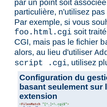
par un point soit associ
particulière, n'utilisez pas
Par exemple, si vous souh
soit trait
foo.html.cgi
CGI, mais pas le fichier
b
alors, au lieu d'utiliser
Ad
, utilisez pl
script .cgi
Configuration du gesti
basant seulement sur l
extension
<
FilesMatch
"[^.]+\.cgi$"
>