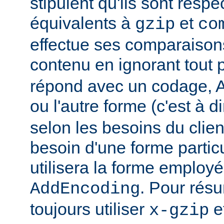
stipulent qu'ils sont resp
équivalents à
et
gzip
co
effectue ses comparaiso
contenu en ignorant tout 
répond avec un codage, Ap
ou l'autre forme (c'est à d
selon les besoins du client
besoin d'une forme partic
utilisera la forme employé
. Pour rés
AddEncoding
toujours utiliser
e
x-gzip