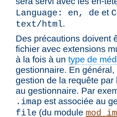
sera servi avec les en-tê
et
Language: en, de
C
.
text/html
Des précautions doivent ê
fichier avec extensions mu
à la fois à un
type de mé
gestionnaire. En général, 
gestion de la requête par
au gestionnaire. Par exemp
est associée au g
.imap
(du module
file
mod_im