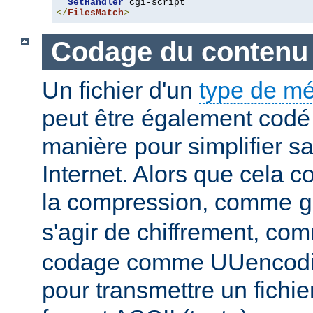
SetHandler
</
FilesMatch
>
Codage du contenu
Un fichier d'un
type de m
peut être également codé 
manière pour simplifier s
Internet. Alors que cela 
la compression, comme
g
s'agir de chiffrement, c
codage comme UUencodin
pour transmettre un fichie