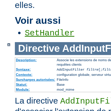
elles.
Voir aussi
SetHandler
Directive
AddInputFi
Description:
Associe les extensions de noms de fi
requêtes clients
Syntaxe:
AddInputFilter
filtre
[;
filt
Contexte:
configuration globale, serveur virtu
Surcharges autorisées:
FileInfo
Statut:
Base
Module:
mod_mime
La directive
AddInputFi