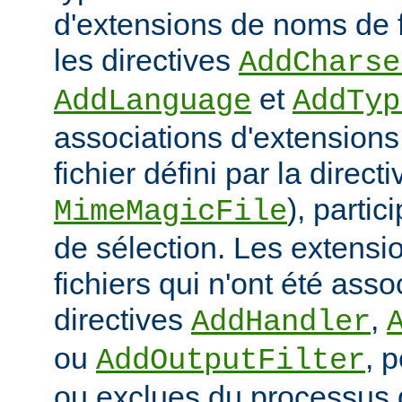
d'extensions de noms de f
les directives
AddCharse
et
AddLanguage
AddTyp
associations d'extensions 
fichier défini par la directi
), parti
MimeMagicFile
de sélection. Les extens
fichiers qui n'ont été ass
directives
,
AddHandler
ou
, 
AddOutputFilter
ou exclues du processus 