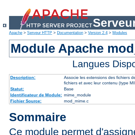
Serveu
Apache
>
Serveur HTTP
>
Documentation
>
Version 2.4
>
Modules
Module Apache mo
Langues Dispo
Description:
Associe les extensions des fichiers 
fichiers et avec leur contenu (type M
Statut:
Base
Identificateur de Module:
mime_module
Fichier Source:
mod_mime.c
Sommaire
Ce module permet d'assig