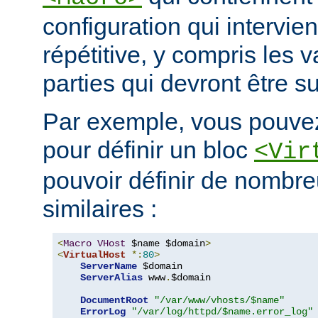
configuration qui intervie
répétitive, y compris les v
parties qui devront être s
Par exemple, vous pouvez
pour définir un bloc
<Vir
pouvoir définir de nombre
similaires :
<
Macro
VHost
 $name $domain
>
<
VirtualHost
*:
80
>
ServerName
 $domain

ServerAlias
 www
.
$domain

DocumentRoot
"/var/www/vhosts/$name"
ErrorLog
"/var/log/httpd/$name.error_log"