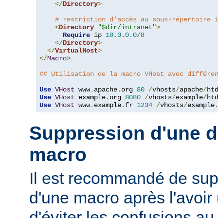
</
Directory
>
# restriction d'accès au sous-répertoire 
<
Directory
"$dir/intranet"
>
Require
 ip 
10.0
.
0.0
/
8
</
Directory
>
</
VirtualHost
>
</
Macro
>
## Utilisation de la macro VHost avec différe
Use
VHost
 www
.
apache
.
org 
80
/
vhosts
/
apache
/
Use
VHost
 example
.
org 
8080
/
vhosts
/
example
/
Use
VHost
 www
.
example
.
fr 
1234
/
vhosts
/
example
Suppression d'une dé
macro
Il est recommandé de supp
d'une macro après l'avoir 
d'éviter les confusions au 