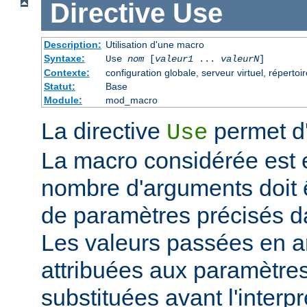
Directive
Use
Description:
Utilisation d'une macro
Syntaxe:
Use
nom
[
valeur1
...
valeurN
]
Contexte:
configuration globale, serveur virtuel, répertoir
Statut:
Base
Module:
mod_macro
La directive
permet d'
Use
La macro considérée est
nombre d'arguments doit 
de paramètres précisés da
Les valeurs passées en a
attribuées aux paramètre
substituées avant l'interpr