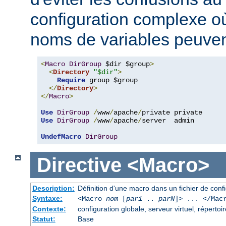
configuration complexe où
noms de variables peuvent
<
Macro
DirGroup
 $dir $group
>
<
Directory
"$dir"
>
Require
 group $group

</
Directory
>
</
Macro
>
Use
DirGroup
/
www
/
apache
/
Use
DirGroup
/
www
/
apache
/
server  admin

UndefMacro
DirGroup
Directive
<Macro>
Description:
Définition d'une macro dans un fichier de conf
Syntaxe:
<Macro
nom
[
par1
..
parN
]> ... </Mac
Contexte:
configuration globale, serveur virtuel, répertoir
Statut:
Base