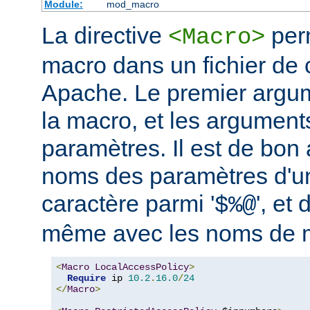
Module:
mod_macro
La directive
perm
<Macro>
macro dans un fichier de 
Apache. Le premier argum
la macro, et les argument
paramètres. Il est de bon a
noms des paramètres d'u
caractère parmi '
', et 
$%@
même avec les noms de 
<
Macro
LocalAccessPolicy
>
Require
 ip 
10.2
.
16.0
/
24
</
Macro
>