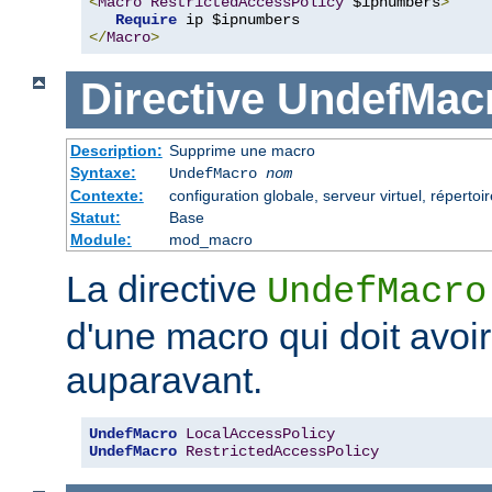
<
Macro
RestrictedAccessPolicy
 $ipnumbers
>
Require
</
Macro
>
Directive
UndefMac
Description:
Supprime une macro
Syntaxe:
UndefMacro
nom
Contexte:
configuration globale, serveur virtuel, répertoir
Statut:
Base
Module:
mod_macro
La directive
UndefMacro
d'une macro qui doit avoir
auparavant.
UndefMacro
LocalAccessPolicy
UndefMacro
RestrictedAccessPolicy