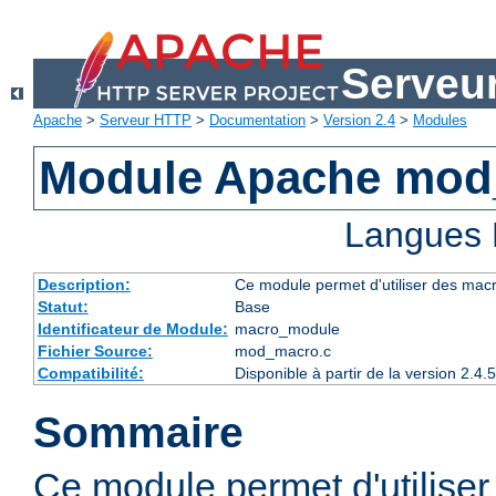
Serveu
Apache
>
Serveur HTTP
>
Documentation
>
Version 2.4
>
Modules
Module Apache mod
Langues 
Description:
Ce module permet d'utiliser des macr
Statut:
Base
Identificateur de Module:
macro_module
Fichier Source:
mod_macro.c
Compatibilité:
Disponible à partir de la version 2.
Sommaire
Ce module permet d'utilise