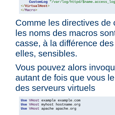
CustomLog
"/var/log/httpd/$name.access_lo
</
VirtualHost
>
</
Macro
>
Comme les directives de c
les noms des macros sont 
casse, à la différence des
elles, sensibles.
Vous pouvez alors invoqu
autant de fois que vous l
des serveurs virtuels
Use
VHost
 example example
.
Use
VHost
 myhost hostname
.
Use
VHost
 apache apache
.
org
