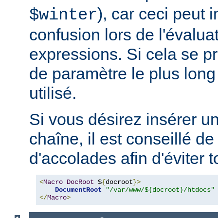
), car ceci peut 
$winter
confusion lors de l'évalua
expressions. Si cela se pr
de paramètre le plus long
utilisé.
Si vous désirez insérer u
chaîne, il est conseillé de
d'accolades afin d'éviter t
<
Macro
DocRoot
 $
{
docroot
}>
DocumentRoot
"/var/www/${docroot}/htdocs"
</
Macro
>