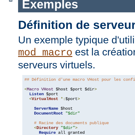
Exemples
Définition de serveur
Un exemple typique d'util
est la créati
mod_macro
serveurs virtuels.
## Définition d'une macro VHost pour les conf
<
Macro
VHost
 $host $port $dir
>
Listen
 $port

<
VirtualHost
*:
$port
>
ServerName
 $host

DocumentRoot
"$dir"
# Racine des documents publique
<
Directory
"$dir"
>
Require
 all granted
