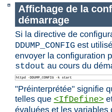
Affichage de la con
démarrage
Si la directive de configu
est utilis
DDUMP_CONFIG
envoyer la configuration p
au cours du déma
stdout
httpd 
-
DDUMP_CONFIG 
-
k start
"Préinterprétée" signifie q
telles que
e
<IfDefine>
évaluées et les variables