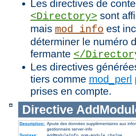
Les directives de con
sont af
<Directory>
mais
est in
mod_info
déterminer le numéro de
fermante
</Director
Les directives généré
tiers comme
mod_perl
prises en compte.
Directive
AddModul
Description:
Ajoute des données supplémentaires aux infor
gestionnaire server-info
Syntaxe:
AddModuleInfo
nom-module
chaîne