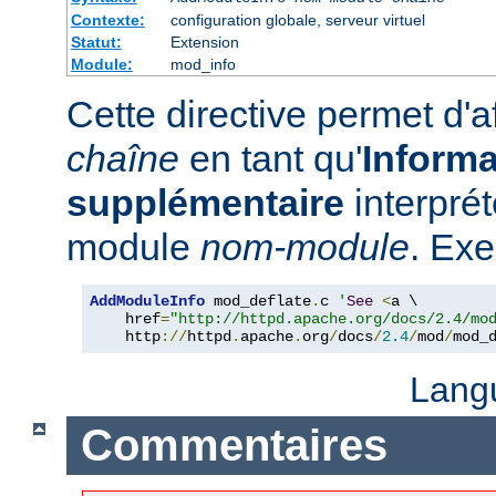
Contexte:
configuration globale, serveur virtuel
Statut:
Extension
Module:
mod_info
Cette directive permet d'a
chaîne
en tant qu'
Informa
supplémentaire
interpré
module
nom-module
. Exe
AddModuleInfo
 mod_deflate
.
c 
'
See
<
a \

    href
=
"http://httpd.apache.org/docs/2.4/mo
    http
://
httpd
.
apache
.
org
/
docs
/
2.4
/
mod
/
mod_
Lang
Commentaires