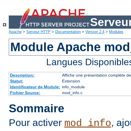
Serveu
Apache
>
Serveur HTTP
>
Documentation
>
Version 2.4
>
Modules
Module Apache mod
Langues Disponible
Description:
Affiche une présentation complète de
Statut:
Extension
Identificateur de Module:
info_module
Fichier Source:
mod_info.c
Sommaire
Pour activer
, aj
mod_info