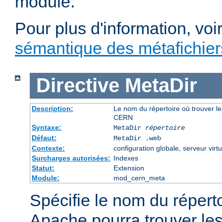
module.
Pour plus d'information, voi
sémantique des métafichi
Directive
MetaDir
Description:
Le nom du répertoire où trouver le
CERN
Syntaxe:
MetaDir
répertoire
Défaut:
MetaDir .web
Contexte:
configuration globale, serveur virtu
Surcharges autorisées:
Indexes
Statut:
Extension
Module:
mod_cern_meta
Spécifie le nom du répert
Apache pourra trouver les