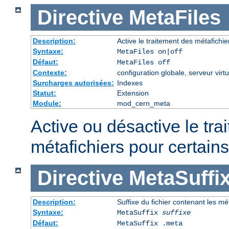
Directive
MetaFiles
Description:
Active le traitement des métafich
Syntaxe:
MetaFiles on|off
Défaut:
MetaFiles off
Contexte:
configuration globale, serveur virtu
Surcharges autorisées:
Indexes
Statut:
Extension
Module:
mod_cern_meta
Active ou désactive le tra
métafichiers pour certains
Directive
MetaSuffi
Description:
Suffixe du fichier contenant les m
Syntaxe:
MetaSuffix
suffixe
Défaut:
MetaSuffix .meta