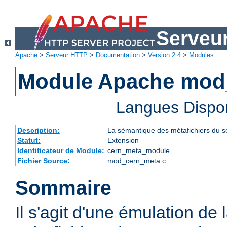
Serveu
Apache
>
Serveur HTTP
>
Documentation
>
Version 2.4
>
Modules
Module Apache mod
Langues Dispo
Description:
La sémantique des métafichiers du 
Statut:
Extension
Identificateur de Module:
cern_meta_module
Fichier Source:
mod_cern_meta.c
Sommaire
Il s'agit d'une émulation de