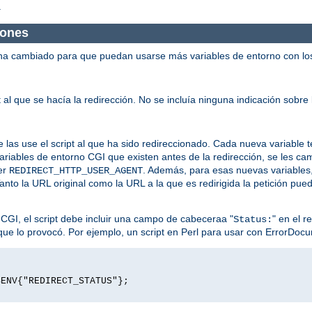
.
iones
ha cambiado para que puedan usarse más variables de entorno con los 
 al que se hacía la redirección. No se incluía ninguna indicación sobre 
 las use el script al que ha sido redireccionado. Cada nueva variable t
variables de entorno CGI que existen antes de la redirección, se les c
er
. Además, para esas nuevas variables
REDIRECT_HTTP_USER_AGENT
Tanto la URL original como la URL a la que es redirigida la petición pu
 CGI, el script debe incluir una campo de cabeceraa "
" en el r
Status:
r que lo provocó. Por ejemplo, un script en Perl para usar con ErrorDocum
$ENV{"REDIRECT_STATUS"};