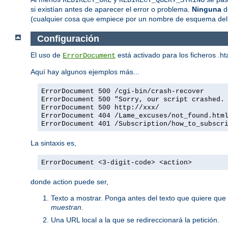
REDIRECT_URL
REDIRECT_QUERY_STRING
si existían antes de aparecer el error o problema.
Ninguna
de
(cualquier cosa que empiece por un nombre de esquema del
Configuración
El uso de
está activado para los ficheros .
ErrorDocument
Aquí hay algunos ejemplos más...
ErrorDocument 500 /cgi-bin/crash-recover
ErrorDocument 500 "Sorry, our script crashed.
ErrorDocument 500 http://xxx/
ErrorDocument 404 /Lame_excuses/not_found.htm
ErrorDocument 401 /Subscription/how_to_subscr
La sintaxis es,
ErrorDocument <3-digit-code> <action>
donde action puede ser,
Texto a mostrar. Ponga antes del texto que quiere que 
muestran.
Una URL local a la que se redireccionará la petición.