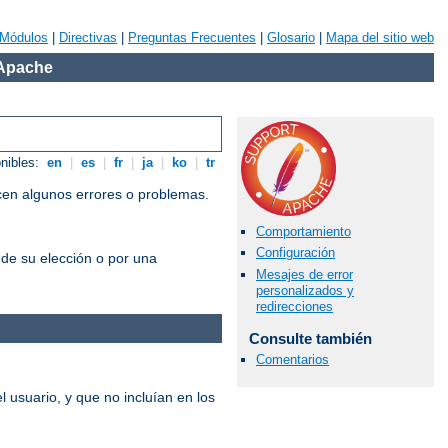
Módulos
|
Directivas
|
Preguntas Frecuentes
|
Glosario
|
Mapa del sitio web
 Apache
onibles:
en
|
es
|
fr
|
ja
|
ko
|
tr
cen algunos errores o problemas.
Comportamiento
Configuración
 de su elección o por una
Mesajes de error
personalizados y
redirecciones
Consulte también
Comentarios
 usuario, y que no incluían en los