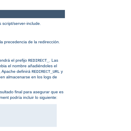
script/server-include.
la precedencia de la redirección.
endrá el prefijo
. Las
REDIRECT_
ambia el nombre añadiéndoles el
, Apache definirá
y
REDIRECT_URL
eden almacenarse en los logs de
esultado final para asegurar que es
ent podría incluir lo siguiente: