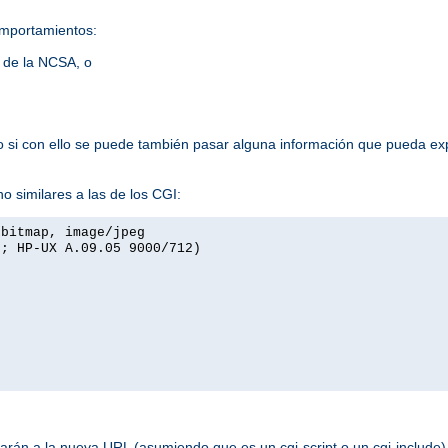
omportamientos:
s de la NCSA, o
lo si con ello se puede también pasar alguna información que pueda exp
o similares a las de los CGI:
xbitmap, image/jpeg
I; HP-UX A.09.05 9000/712)
rán a la nueva URL (asumiendo que es un cgi-script o un cgi-include). 