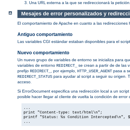
Una URL externa a la que se redireccionará la petición
Mesajes de error personalizados y redirecc
El comportamiento de Apache en cuanto a las redirecciones 
Antiguo comportamiento
Las variables CGI estándar estaban disponibles para el script
Nuevo comportamiento
Un nuevo grupo de variables de entorno se inicializa para que
variables de entorno
se crean a partir de de las 
REDIRECT_
prefijo
, por ejemplo,
pasa a s
REDIRECT_
HTTP_USER_AGENT
para ayudar al script a seguir su origen. 
REDIRECT_STATUS
acceso.
Si ErrorDocument especifica una redirección local a un script
posible hacer llegar al cliente de vuelta la condición de erro
...
print "Content-type: text/html\n";
printf "Status: %s Condition Intercepted\n", 
...