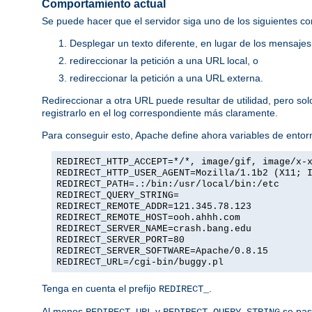
Comportamiento actual
Se puede hacer que el servidor siga uno de los siguientes c
Desplegar un texto diferente, en lugar de los mensaje
redireccionar la petición a una URL local, o
redireccionar la petición a una URL externa.
Redireccionar a otra URL puede resultar de utilidad, pero so
registrarlo en el log correspondiente más claramente.
Para conseguir esto, Apache define ahora variables de entorn
REDIRECT_HTTP_ACCEPT=*/*, image/gif, image/x-
REDIRECT_HTTP_USER_AGENT=Mozilla/1.1b2 (X11; 
REDIRECT_PATH=.:/bin:/usr/local/bin:/etc
REDIRECT_QUERY_STRING=
REDIRECT_REMOTE_ADDR=121.345.78.123
REDIRECT_REMOTE_HOST=ooh.ahhh.com
REDIRECT_SERVER_NAME=crash.bang.edu
REDIRECT_SERVER_PORT=80
REDIRECT_SERVER_SOFTWARE=Apache/0.8.15
REDIRECT_URL=/cgi-bin/buggy.pl
Tenga en cuenta el prefijo
.
REDIRECT_
Al menos
y
se pasa