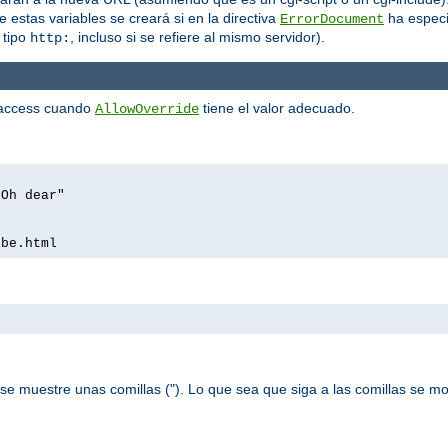
 estas variables se creará si en la directiva
ha especi
ErrorDocument
 tipo
, incluso si se refiere al mismo servidor).
http:
htaccess cuando
tiene el valor adecuado.
AllowOverride
 Oh dear"
l
ibe.html
se muestre unas comillas ("). Lo que sea que siga a las comillas se m